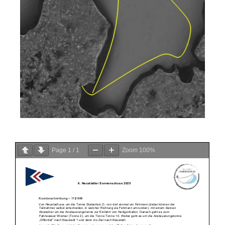
Page
1
/
1
Zoom
100%