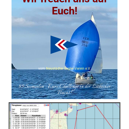
Euch!
vom
Neustädter Segler-Verein e.V.
85 Seemeilen - Eure Challenge in der Lübecker
Bucht!